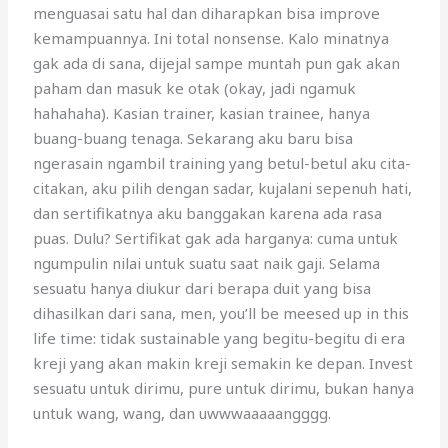
menguasai satu hal dan diharapkan bisa improve
kemampuannya. Ini total nonsense. Kalo minatnya
gak ada di sana, dijejal sampe muntah pun gak akan
paham dan masuk ke otak (okay, jadi ngamuk
hahahaha). Kasian trainer, kasian trainee, hanya
buang-buang tenaga. Sekarang aku baru bisa
ngerasain ngambil training yang betul-betul aku cita-
citakan, aku pilih dengan sadar, kujalani sepenuh hati,
dan sertifikatnya aku banggakan karena ada rasa
puas. Dulu? Sertifikat gak ada harganya: cuma untuk
ngumpulin nilai untuk suatu saat naik gaji. Selama
sesuatu hanya diukur dari berapa duit yang bisa
dihasilkan dari sana, men, you’ll be meesed up in this
life time: tidak sustainable yang begitu-begitu di era
kreji yang akan makin kreji semakin ke depan. Invest
sesuatu untuk dirimu, pure untuk dirimu, bukan hanya
untuk wang, wang, dan uwwwaaaaangggg.